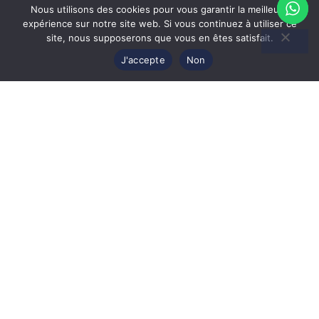
Nous utilisons des cookies pour vous garantir la meilleure
expérience sur notre site web. Si vous continuez à utiliser ce
site, nous supposerons que vous en êtes satisfait.
Lunettes de soleil Dior WILDIOR S2U 30B0 – Bleu
J'accepte
Non
Translucide 53
Prix Exclusif Web
292
€
EN SAVOIR PLUS