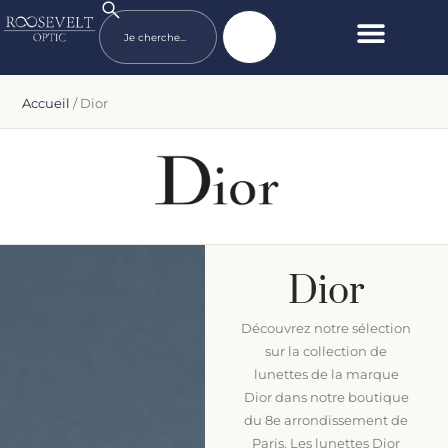
Accueil
/ Dior
Dior
Découvrez notre sélection
sur la collection de
lunettes de la marque
Dior dans notre boutique
du 8e arrondissement de
Paris. Les lunettes Dior