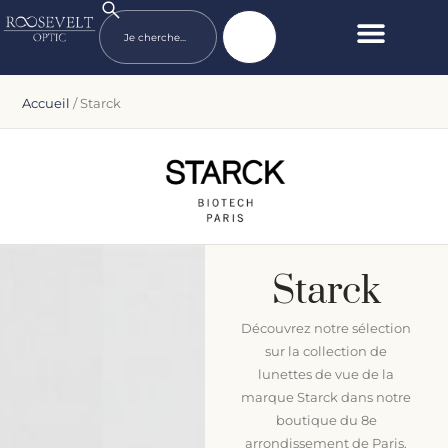
Accueil
/ Starck
Starck
Découvrez notre sélection
sur la collection de
lunettes de vue de la
marque Starck dans notre
boutique du 8e
arrondissement de Paris.