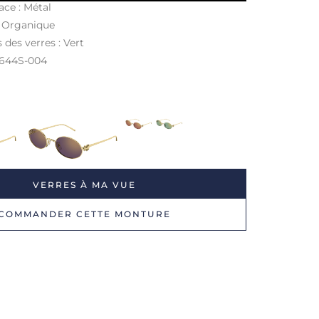
ace : Métal
: Organique
 des verres : Vert
0644S-004
VERRES À MA VUE
COMMANDER CETTE MONTURE