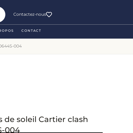
Contactez-nous
ROPOS
CONTACT
CT0644S-004
 de soleil Cartier clash
S-004