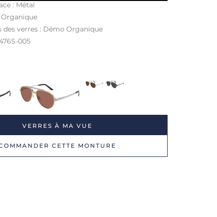
ace : Métal
: Organique
s des verres : Démo Organique
0476S
-005
VERRES À MA VUE
COMMANDER CETTE MONTURE