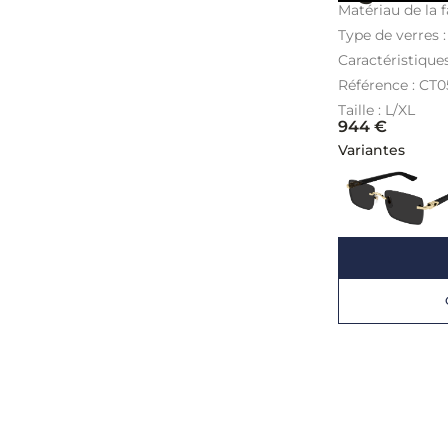
Matériau de la f
Type de verres 
Caractéristiques
Référence : CT
Taille : L/XL
944
€
Variantes