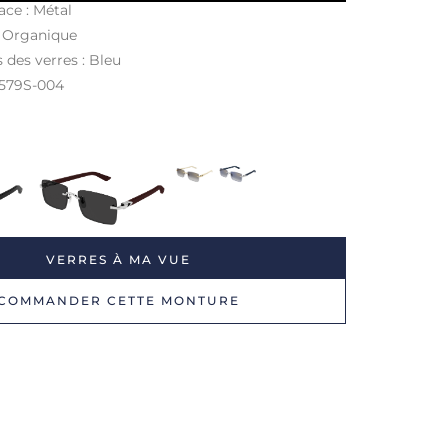
ace : Métal
: Organique
 des verres : Bleu
0579S-004
VERRES À MA VUE
COMMANDER CETTE MONTURE