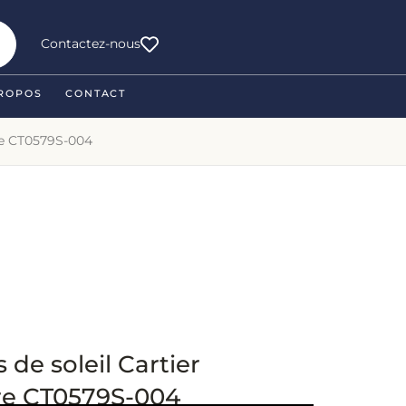
Contactez-nous
ROPOS
CONTACT
ure CT0579S-004
 de soleil Cartier
re CT0579S-004