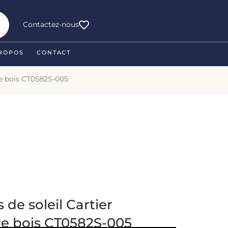
Contactez-nous
ROPOS
CONTACT
ure bois CT0582S-005
 de soleil Cartier
re bois CT0582S-005