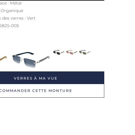
ace : Métal
: Organique
 des verres : Vert
0582S
-005
VERRES À MA VUE
COMMANDER CETTE MONTURE