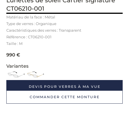
Lunettes de soleil Cartier signature
CT06210-001
Matériau de la face : Métal
Type de verres : Organique
Caractéristiques des verres : Transparent
Référence : CT06210-001
Taille : M
990
€
Variantes
DEVIS POUR VERRES À MA VUE
COMMANDER CETTE MONTURE