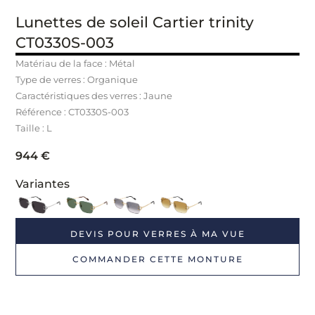
Lunettes de soleil Cartier trinity
CT0330S-003
Matériau de la face : Métal
Type de verres : Organique
Caractéristiques des verres : Jaune
Référence : CT0330S-003
Taille : L
944
€
Variantes
DEVIS POUR VERRES À MA VUE
COMMANDER CETTE MONTURE