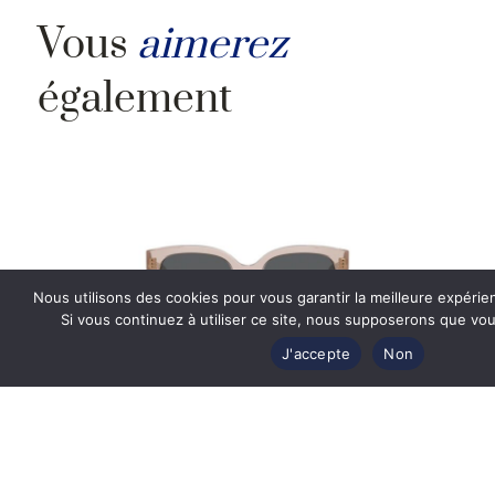
Vous
aimerez
également
Nous utilisons des cookies pour vous garantir la meilleure expérie
Si vous continuez à utiliser ce site, nous supposerons que vous
J'accepte
Non
Lunettes de soleil Dior WILDIOR BU 40A0
– Nude Translucide 54
Prix Exclusif Web
292
€