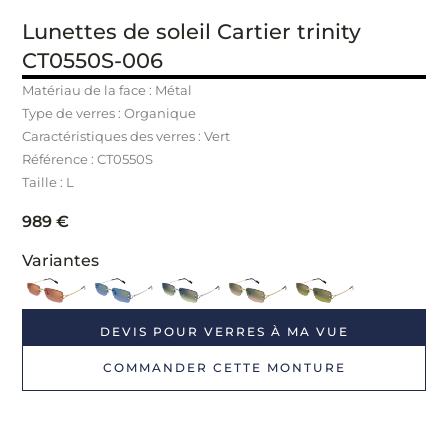
Lunettes de soleil Cartier trinity
CT0550S-006
Matériau de la face : Métal
Type de verres : Organique
Caractéristiques des verres : Vert
Référence : CT0550S
Taille : L
989
€
Variantes
DEVIS POUR VERRES À MA VUE
COMMANDER CETTE MONTURE