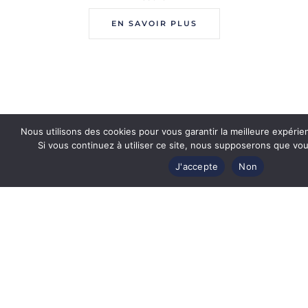
EN SAVOIR PLUS
Nous utilisons des cookies pour vous garantir la meilleure expérie
Si vous continuez à utiliser ce site, nous supposerons que vous
J'accepte
Non
Revendeur officiel
des plus grandes marques de luxe
Produits authentiques et certifiés
par les marques de lunettes
Étuis d'origine
pour toutes les marques de lunettes