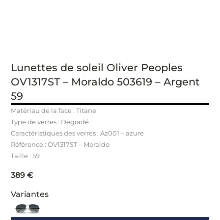
Lunettes de soleil Oliver Peoples
OV1317ST – Moraldo 503619 – Argent
59
Matériau de la face : Titane
Type de verres : Dégradé
Caractéristiques des verres : Az001 – azure
Référence : OV1317ST – Moraldo
Taille : 59
389
€
Variantes