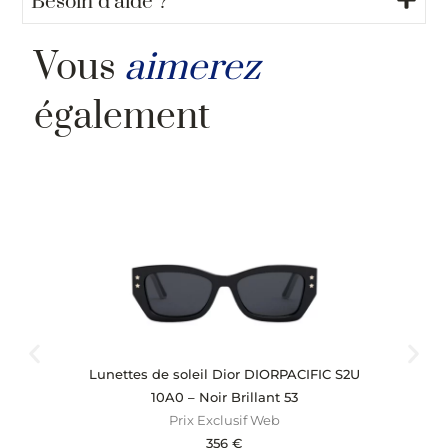
Besoin d’aide ?
Vous
aimerez
également
Lunettes de soleil Dior DIORPACIFIC S2U
Lu
10A0 – Noir Brillant 53
Prix Exclusif Web
356
€