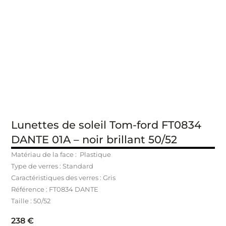
Lunettes de soleil Tom-ford FT0834
DANTE 01A – noir brillant 50/52
Matériau de la face : Plastique
Type de verres : Standard
Caractéristiques des verres : Gris
Référence : FT0834 DANTE
Taille : 50/52
238
€