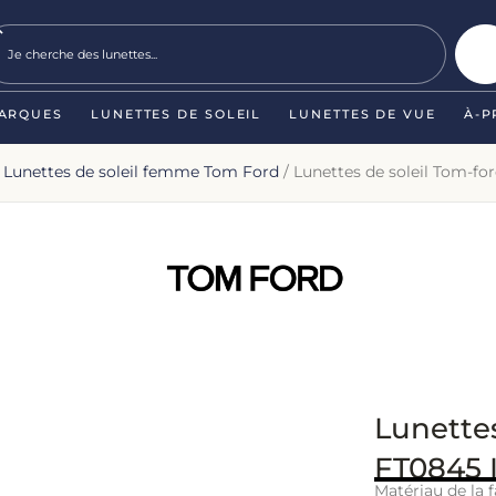
ARQUES
LUNETTES DE SOLEIL
LUNETTES DE VUE
À-P
/
Lunettes de soleil femme Tom Ford
/ Lunettes de soleil Tom-for
Lunettes
FT0845 I
Matériau de la f