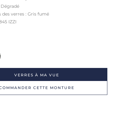
: Dégradé
 des verres : Gris fumé
845 IZZI
VERRES À MA VUE
COMMANDER CETTE MONTURE