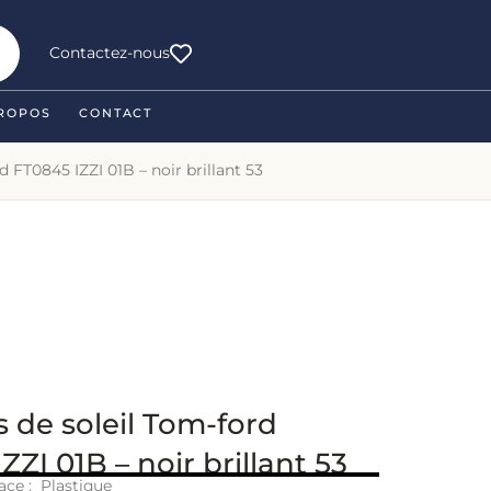
Contactez-nous
ROPOS
CONTACT
d FT0845 IZZI 01B – noir brillant 53
 de soleil Tom-ford
ZZI 01B – noir brillant 53
ace : Plastique