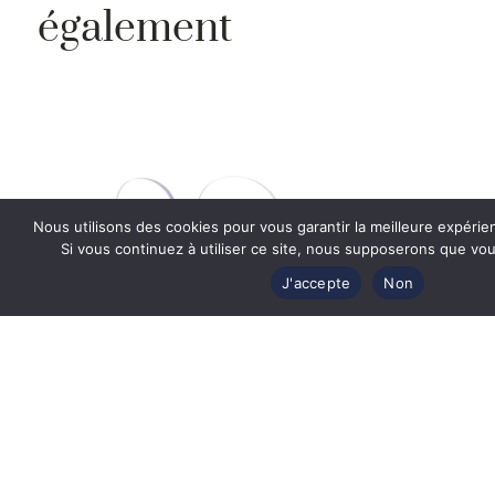
également
Nous utilisons des cookies pour vous garantir la meilleure expérie
Si vous continuez à utiliser ce site, nous supposerons que vous
J'accepte
Non
Lunettes de vue Fred FG50045U 030 –
Metal Or Brillant 53
Prix Exclusif Web
662
€
442
€
EN SAVOIR PLUS