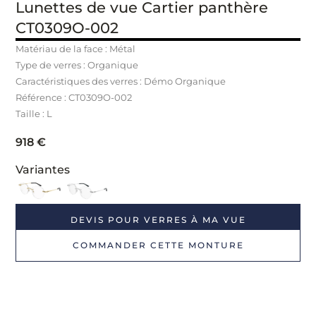
Lunettes de vue Cartier panthère
CT0309O-002
Matériau de la face : Métal
Type de verres : Organique
Caractéristiques des verres : Démo Organique
Référence : CT0309O
-002
Taille : L
918
€
Variantes
DEVIS POUR VERRES À MA VUE
COMMANDER CETTE MONTURE