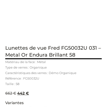
Lunettes de vue Fred FG50032U 031 –
Metal Or Endura Brillant 58
Matériau de la face : Métal
Type de verres : Organique
Caractéristiques des verres : Démo Organique
Référence : FG50032U
Taille : 58
662
€
442
€
Variantes