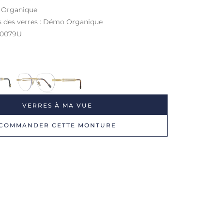
: Organique
s des verres : Démo Organique
50079U
VERRES À MA VUE
COMMANDER CETTE MONTURE