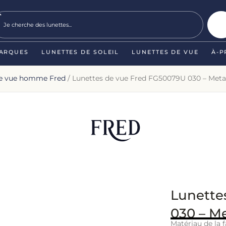
ARQUES
LUNETTES DE SOLEIL
LUNETTES DE VUE
À-P
de vue homme Fred
/ Lunettes de vue Fred FG50079U 030 – Metal
Lunette
030 – Me
Matériau de la f