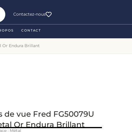
Contactez-nous
ROPOS
CONTACT
 Or Endura Brillant
s de vue Fred FG50079U
tal Or Endura Brillant
ace : Métal