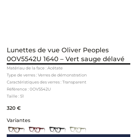
Lunettes de vue Oliver Peoples
0OV5542U 1640 – Vert sauge délavé
Matériau de la face : Acétate
Type de verres : Verres de démonstration
Caractéristiques des verres : Transparent
Référence : 0OV5542U
Taille : 51
320
€
Variantes