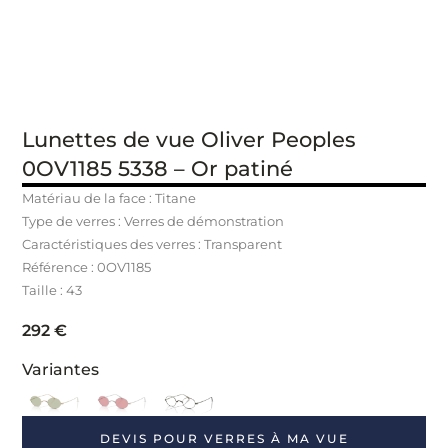
Lunettes de vue Oliver Peoples
0OV1185 5338 – Or patiné
Matériau de la face : Titane
Type de verres : Verres de démonstration
Caractéristiques des verres : Transparent
Référence : 0OV1185
Taille : 43
292
€
Variantes
DEVIS POUR VERRES À MA VUE