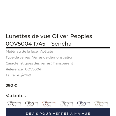
Lunettes de vue Oliver Peoples
0OV5004 1745 – Sencha
Matériau de la face : Acétate
Type de verres : Verres de démonstration
Caractéristiques des verres : Transparent
Référence : 0OV5004
Taille : 45/47/49
292
€
Variantes
DEVIS POUR VERRES À MA VUE