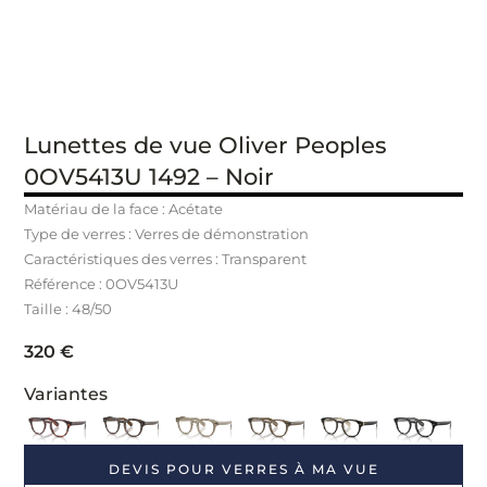
Lunettes de vue Oliver Peoples
0OV5413U 1492 – Noir
Matériau de la face : Acétate
Type de verres : Verres de démonstration
Caractéristiques des verres : Transparent
Référence : 0OV5413U
Taille : 48/50
320
€
Variantes
DEVIS POUR VERRES À MA VUE