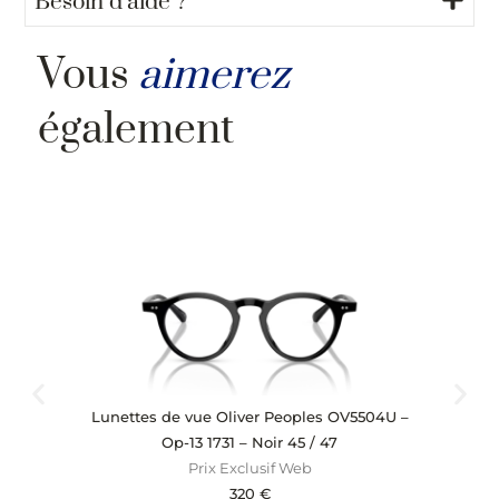
Besoin d’aide ?
Vous
aimerez
également
Lunettes de vue Oliver Peoples OV5504U –
Lu
Op-13 1731 – Noir 45 / 47
Prix Exclusif Web
320
€