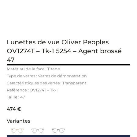
Lunettes de vue Oliver Peoples
OV1274T – Tk-1 5254 – Agent brossé
47
Matériau de la face : Titane
Type de verres : Verres de démonstration
Caractéristiques des verres : Transparent
Référence : OV1274T – Tk-1
Taille : 47
474
€
Variantes