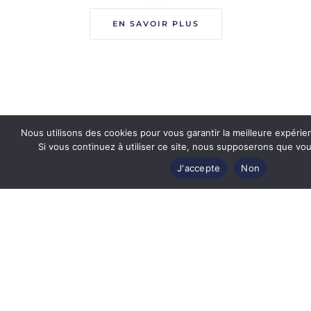
EN SAVOIR PLUS
Nous utilisons des cookies pour vous garantir la meilleure expérie
Si vous continuez à utiliser ce site, nous supposerons que vous
J'accepte
Non
Revendeur officiel
des plus grandes marques de luxe
Produits authentiques et certifiés
par les marques de lunettes
Étuis d'origine
pour toutes les marques de lunettes