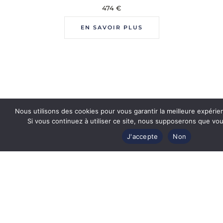
474
€
EN SAVOIR PLUS
Nous utilisons des cookies pour vous garantir la meilleure expérie
Si vous continuez à utiliser ce site, nous supposerons que vous
J'accepte
Non
Revendeur officiel
des plus grandes marques de luxe
Produits authentiques et certifiés
par les marques de lunettes