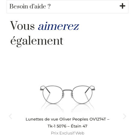
Besoin d’aide ?
Vous
aimerez
également
Lunettes de vue Oliver Peoples OV1274T –
Lu
Tk-1 5076 – Étain 47
Prix Exclusif Web