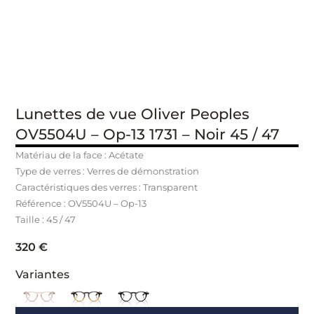
Lunettes de vue Oliver Peoples
OV5504U – Op-13 1731 – Noir 45 / 47
Matériau de la face : Acétate
Type de verres : Verres de démonstration
Caractéristiques des verres : Transparent
Référence : OV5504U – Op-13
Taille : 45 / 47
320
€
Variantes