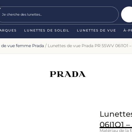
ARQUES
LUNETTES DE SOLEIL
LUNETTES DE VUE
À-P
s de vue femme Prada
/ Lunettes de vue Prada PR 55WV 06I1O1 – 
Lunette
06I1O1 –
Matériau de la f