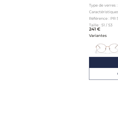
Type de verres 
Caractéristique
Référence :
PR 
Taille : 51 / 53
241
€
Variantes