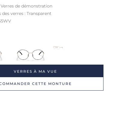
: Verres de démonstration
s des verres : Transparent
55WV
VERRES À MA VUE
COMMANDER CETTE MONTURE