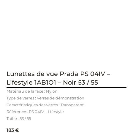
Lunettes de vue Prada PS 04IV –
Lifestyle 1AB1O1 – Noir 53 / 55
Matériau de la face : Nylon
Type de verres : Verres de démonstration
Caractéristiques des verres : Transparent
Référence :
PS 04IV – Lifestyle
Taille : 53 / 55
183
€