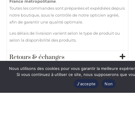
France métropolitaine
.
Toutes les commandes sont préparées et expédiées depuis
notre boutique, sous le contrôle de notre opticien agréé,
afin de garantir une qualité optimale.
Les délais de livraison varient selon le type de produit ou
selon la disponibilité des produits.
Retours & échanges
Nous utilisons des cookies pour vous garantir la meilleure expérie
Paiement 100% sécurisé
Si vous continuez à utiliser ce site, nous supposerons que vous
Besoin d’aide ?
J'accepte
Non
Vous
aimerez
également