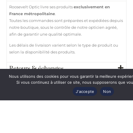
Roosevelt Optic livre ses produits
exclusivement en
France métropolitaine
.
Toutes les commandes sont préparées et expédiées depuis
notre boutique, sous le contrôle de notre opticien agréé,
afin de garantir une qualité optimale.
Les délais de livraison varient selon le type de produit ou
selon la disponibilité des produits.
Retours & échanges
Nous utilisons des cookies pour vous garantir la meilleure expérie
Paiement 100% sécurisé
Si vous continuez à utiliser ce site, nous supposerons que vous
J'accepte
Non
Besoin d’aide ?
Vous
aimerez
également