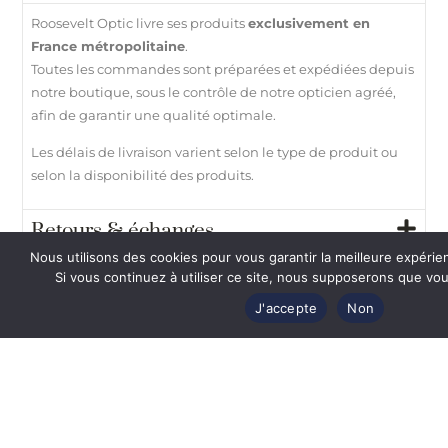
Roosevelt Optic livre ses produits
exclusivement en
France métropolitaine
.
Toutes les commandes sont préparées et expédiées depuis
notre boutique, sous le contrôle de notre opticien agréé,
afin de garantir une qualité optimale.
Les délais de livraison varient selon le type de produit ou
selon la disponibilité des produits.
Retours & échanges
Nous utilisons des cookies pour vous garantir la meilleure expérie
Paiement 100% sécurisé
Si vous continuez à utiliser ce site, nous supposerons que vous
J'accepte
Non
Besoin d’aide ?
Vous
aimerez
également