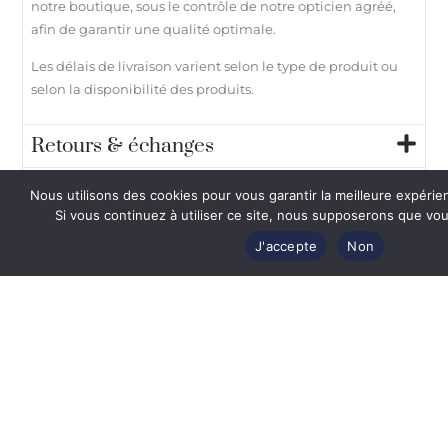
notre boutique, sous le contrôle de notre opticien agréé,
afin de garantir une qualité optimale.
Les délais de livraison varient selon le type de produit ou
selon la disponibilité des produits.
Retours & échanges
Paiement 100% sécurisé
Nous utilisons des cookies pour vous garantir la meilleure expérie
Si vous continuez à utiliser ce site, nous supposerons que vous
Besoin d’aide ?
J'accepte
Non
Vous
aimerez
également