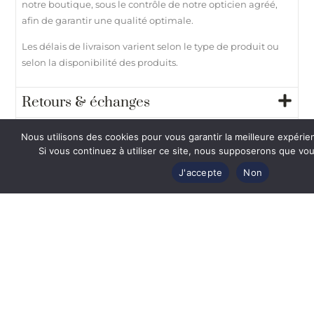
notre boutique, sous le contrôle de notre opticien agréé,
afin de garantir une qualité optimale.
Les délais de livraison varient selon le type de produit ou
selon la disponibilité des produits.
Retours & échanges
Paiement 100% sécurisé
Nous utilisons des cookies pour vous garantir la meilleure expérie
Si vous continuez à utiliser ce site, nous supposerons que vous
Besoin d’aide ?
J'accepte
Non
Vous
aimerez
également