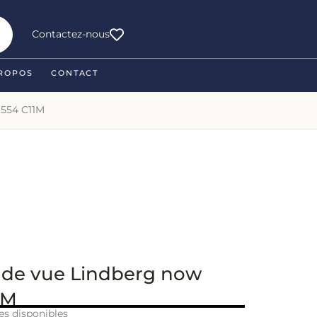
Contactez-nous
ROPOS
CONTACT
6554 C11M
 de vue Lindberg now
1M
es disponibles