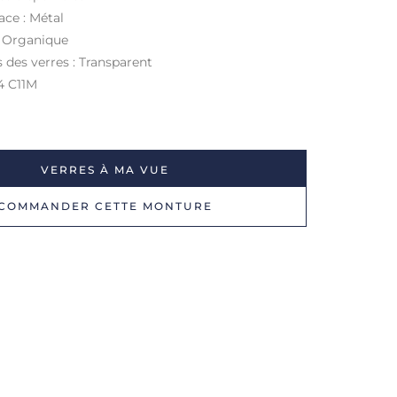
ace : Métal
: Organique
s des verres : Transparent
4 C11M
VERRES À MA VUE
COMMANDER CETTE MONTURE