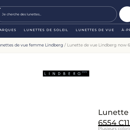
ARQUES
LUNETTES DE SOLEIL
LUNETTES DE VUE
À-P
unettes de vue femme Lindberg
/ Lunette de vue Lindberg now 
Lunette
6554 C1
Plusieurs colori