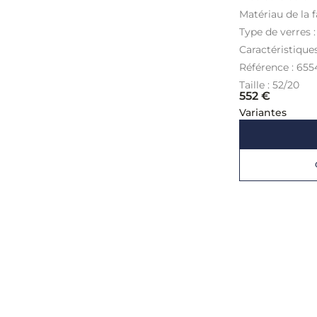
Matériau de la f
Type de verres 
Caractéristique
Référence : 655
Taille : 52/20
552
€
Variantes