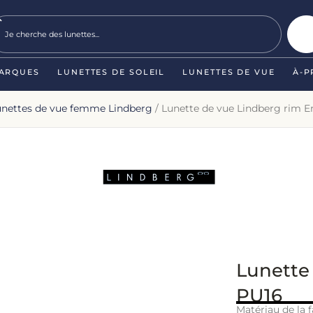
ARQUES
LUNETTES DE SOLEIL
LUNETTES DE VUE
À-P
unettes de vue femme Lindberg
/ Lunette de vue Lindberg rim E
Lunette
PU16
Matériau de la f