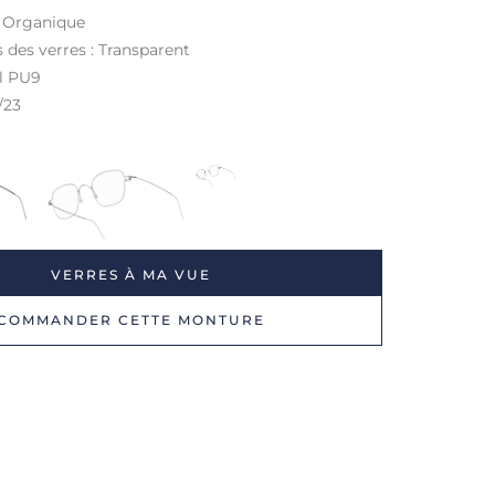
: Organique
s des verres : Transparent
il PU9
/23
VERRES À MA VUE
COMMANDER CETTE MONTURE