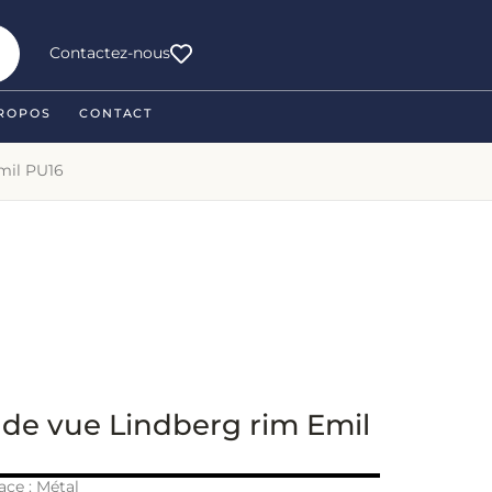
Contactez-nous
ROPOS
CONTACT
mil PU16
 de vue Lindberg rim Emil
ace : Métal