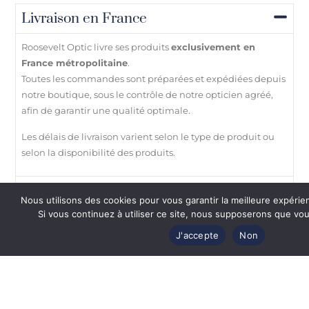
Livraison en France
Roosevelt Optic livre ses produits
exclusivement en
France métropolitaine
.
Toutes les commandes sont préparées et expédiées depuis
notre boutique, sous le contrôle de notre opticien agréé,
afin de garantir une qualité optimale.
Les délais de livraison varient selon le type de produit ou
selon la disponibilité des produits.
Retours & échanges
Nous utilisons des cookies pour vous garantir la meilleure expérie
Si vous continuez à utiliser ce site, nous supposerons que vous
Paiement 100% sécurisé
J'accepte
Non
Besoin d’aide ?
Vous
aimerez