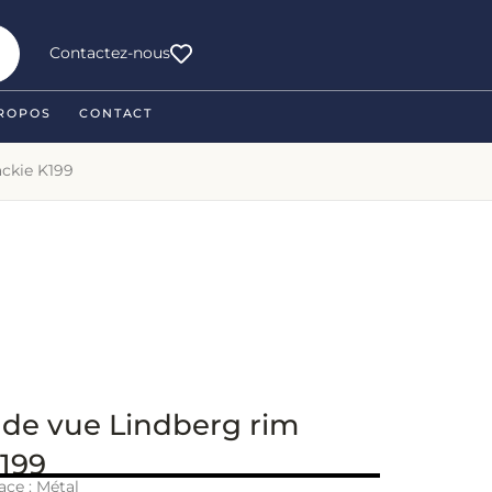
Contactez-nous
ROPOS
CONTACT
ackie K199
 de vue Lindberg rim
K199
ace : Métal