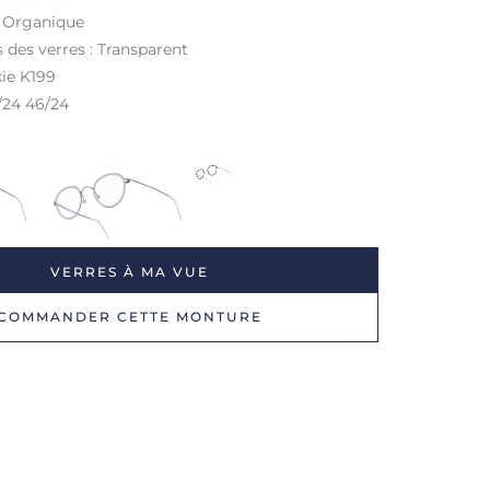
: Organique
s des verres : Transparent
kie K199
4/24 46/24
VERRES À MA VUE
COMMANDER CETTE MONTURE