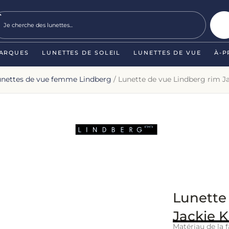
ARQUES
LUNETTES DE SOLEIL
LUNETTES DE VUE
À-P
unettes de vue femme Lindberg
/ Lunette de vue Lindberg rim J
Lunette
Jackie 
Matériau de la f