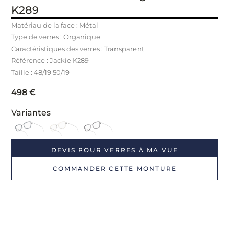
K289
Matériau de la face : Métal
Type de verres : Organique
Caractéristiques des verres : Transparent
Référence : Jackie K289
Taille : 48/19 50/19
498
€
Variantes
DEVIS POUR VERRES À MA VUE
COMMANDER CETTE MONTURE