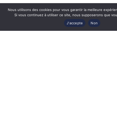
Nous utilisons des cookies pour vous garantir la meilleure expérie
Lunettes de vue Fred FG50032U 016 –
L
Si vous continuez à utiliser ce site, nous supposerons que vous
Metal Palladium Brillant 58
J'accepte
Non
Prix Exclusif Web
662
€
442
€
EN SAVOIR PLUS
Revendeur officiel
des plus grandes marques de luxe