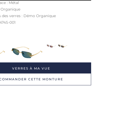
ace : Métal
: Organique
s des verres : Démo Organique
0474S
-001
VERRES À MA VUE
COMMANDER CETTE MONTURE