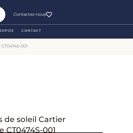
Contactez-nous
ROPOS
CONTACT
re CT0474S-001
 de soleil Cartier
e CT0474S-001