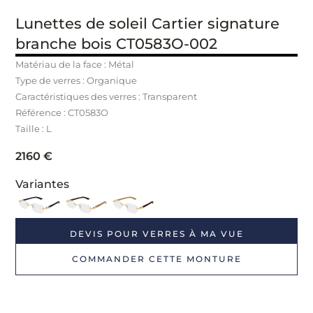
Lunettes de soleil Cartier signature
branche bois CT0583O-002
Matériau de la face : Métal
Type de verres : Organique
Caractéristiques des verres : Transparent
Référence : CT0583O
Taille : L
2160
€
Variantes
DEVIS POUR VERRES À MA VUE
COMMANDER CETTE MONTURE