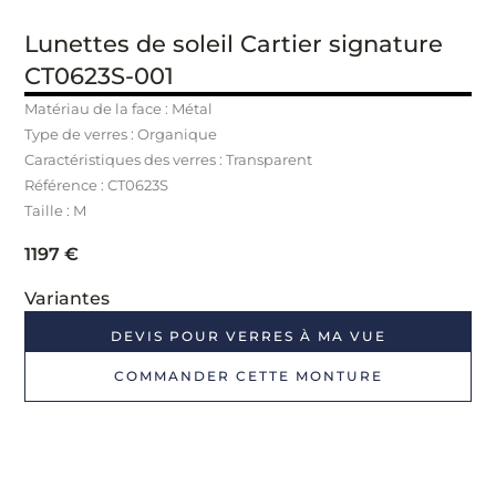
Lunettes de soleil Cartier signature
CT0623S-001
Matériau de la face : Métal
Type de verres : Organique
Caractéristiques des verres : Transparent
Référence : CT0623S
Taille : M
1197
€
Variantes
DEVIS POUR VERRES À MA VUE
COMMANDER CETTE MONTURE