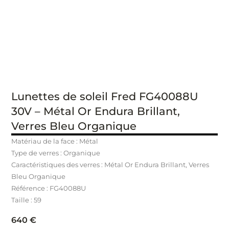
Lunettes de soleil Fred FG40088U
30V – Métal Or Endura Brillant,
Verres Bleu Organique
Matériau de la face : Métal
Type de verres : Organique
Caractéristiques des verres : Métal Or Endura Brillant, Verres
Bleu Organique
Référence : FG40088U
Taille : 59
640
€