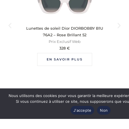
Lunettes de soleil Dior DIORBOBBY B1U
Lun
76A2 – Rose Brillant 52
Prix Exclusif Web
328
€
EN SAVOIR PLUS
Nous utilisons des cookies pour vous garantir la meilleure expérie
Si vous continuez à utiliser ce site, nous supposerons que vous
J'accepte
Non