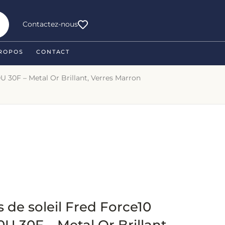
Contactez-nous
ROPOS
CONTACT
U 30F – Metal Or Brillant, Verres Marron
 de soleil Fred Force10
 30F – Metal Or Brillant,