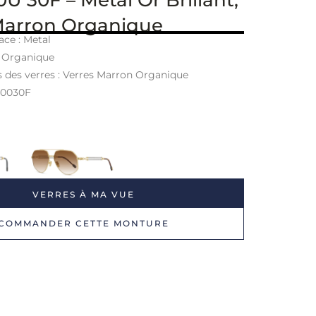
Marron Organique
ace : Metal
: Organique
s des verres : Verres Marron Organique
40030F
VERRES À MA VUE
COMMANDER CETTE MONTURE