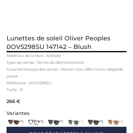
Lunettes de soleil Oliver Peoples
0OV5298SU 147142 – Blush
Matériau de la face : Acétate
Type de verres : Verres de démonstration
Caractéristiques des verres : Marron clair effet miroir dégradé
jaune
Référence : 0OV5298SU
Taille : 51
266
€
Variantes