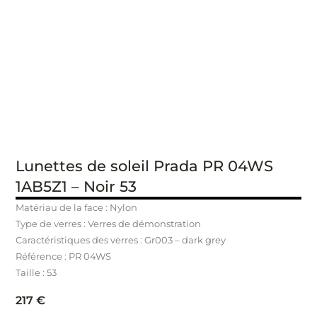
Lunettes de soleil Prada PR 04WS
1AB5Z1 – Noir 53
Matériau de la face : Nylon
Type de verres : Verres de démonstration
Caractéristiques des verres : Gr003 – dark grey
Référence : PR 04WS
Taille : 53
217
€