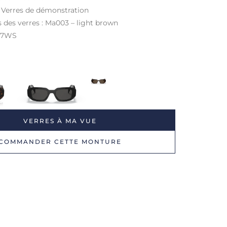
: Verres de démonstration
s des verres : Ma003 – light brown
 17WS
VERRES À MA VUE
COMMANDER CETTE MONTURE