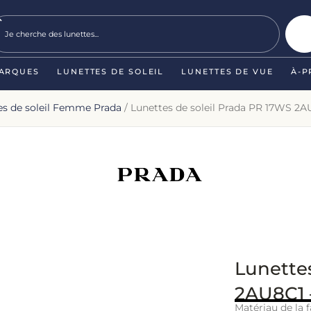
ARQUES
LUNETTES DE SOLEIL
LUNETTES DE VUE
À-P
es de soleil Femme Prada
/ Lunettes de soleil Prada PR 17WS 2AU
Lunette
2AU8C1 –
Matériau de la f