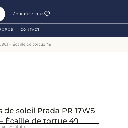
Contactez-nous
ROPOS
CONTACT
8C1 – Écaille de tortue 49
s de soleil Prada PR 17WS
 Écaille de tortue 49
ace : Acétate