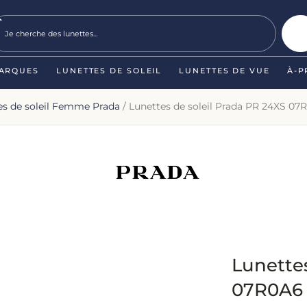
ARQUES
LUNETTES DE SOLEIL
LUNETTES DE VUE
À-P
es de soleil Femme Prada
/ Lunettes de soleil Prada PR 24XS 07R
Lunettes
07R0A6 –