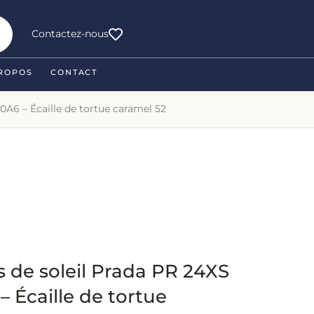
Contactez-nous
ROPOS
CONTACT
0A6 – Écaille de tortue caramel 52
 de soleil Prada PR 24XS
 Écaille de tortue