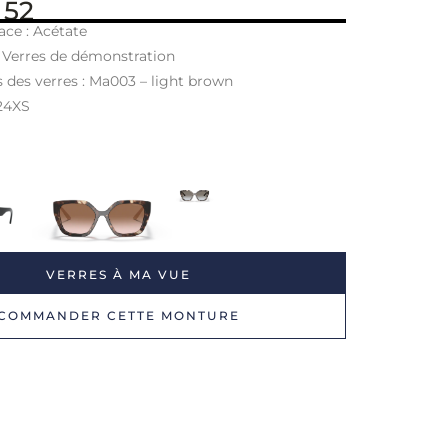
 52
ace : Acétate
: Verres de démonstration
s des verres : Ma003 – light brown
 24XS
VERRES À MA VUE
COMMANDER CETTE MONTURE