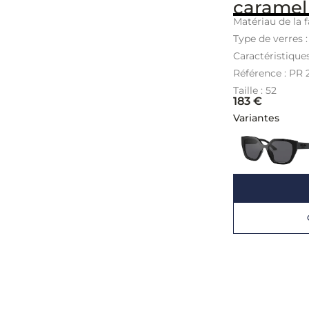
caramel
Matériau de la f
Type de verres 
Caractéristique
Référence : PR
Taille : 52
183
€
Variantes