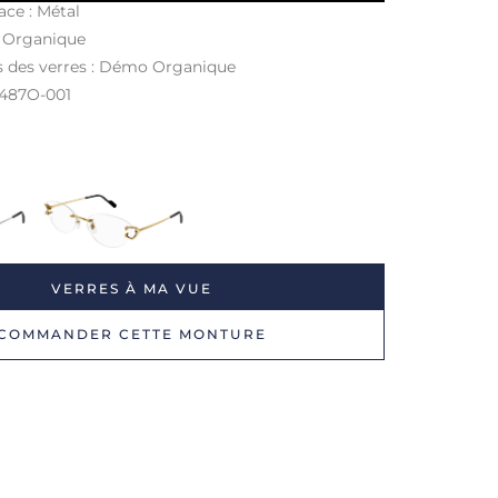
ace : Métal
: Organique
s des verres : Démo Organique
0487O
-001
VERRES À MA VUE
COMMANDER CETTE MONTURE