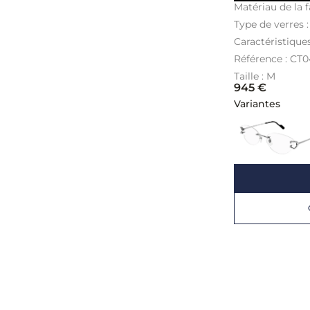
Matériau de la f
Type de verres 
Caractéristique
Référence : CT
Taille : M
945
€
Variantes