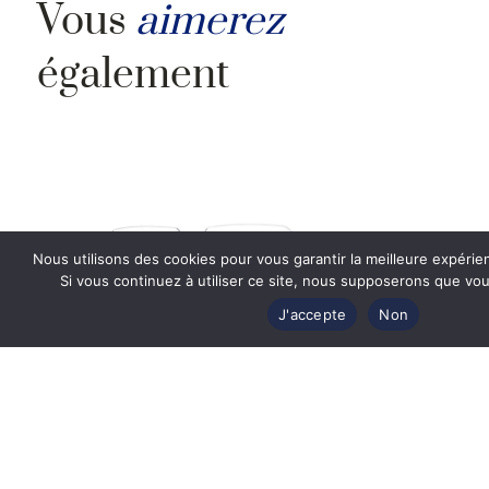
Vous
aimerez
également
Nous utilisons des cookies pour vous garantir la meilleure expérie
Si vous continuez à utiliser ce site, nous supposerons que vous
J'accepte
Non
Lunettes de vue Fred FG50032U 031 –
Metal Or Endura Brillant 58
Prix Exclusif Web
662
€
442
€
EN SAVOIR PLUS