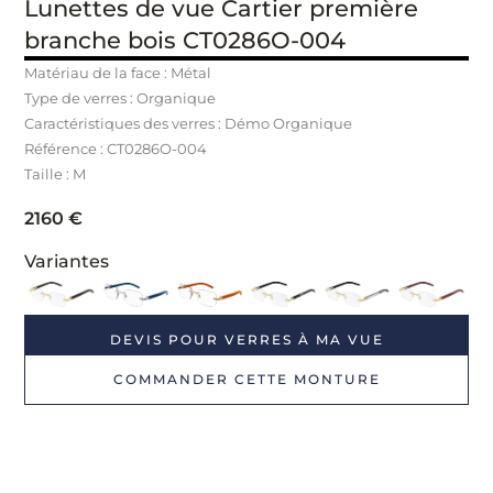
Lunettes de vue Cartier première
branche bois CT0286O-004
Matériau de la face : Métal
Type de verres : Organique
Caractéristiques des verres : Démo Organique
Référence : CT0286O
-004
Taille : M
2160
€
Variantes
DEVIS POUR VERRES À MA VUE
COMMANDER CETTE MONTURE