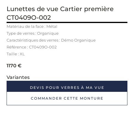
Lunettes de vue Cartier première
CT0409O-002
Matériau de la face : Métal
Type de verres : Organique
Caractéristiques des verres : Démo Organique
Référence : CT0409O
-002
Taille : XL
1170
€
Variantes
DEVIS POUR VERRES À MA VUE
COMMANDER CETTE MONTURE