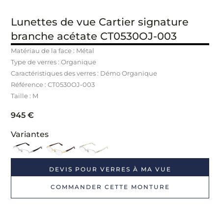
Lunettes de vue Cartier signature
branche acétate CT0530OJ-003
Matériau de la face : Métal
Type de verres : Organique
Caractéristiques des verres : Démo Organique
Référence : CT0530OJ
-003
Taille : M
945
€
Variantes
DEVIS POUR VERRES À MA VUE
COMMANDER CETTE MONTURE