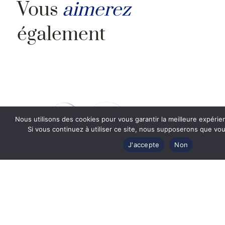
Vous
aimerez
également
Nous utilisons des cookies pour vous garantir la meilleure expérie
Si vous continuez à utiliser ce site, nous supposerons que vous
J'accepte
Non
Lunettes de vue Fred FG50045U 030 –
Metal Or Brillant 53
Prix Exclusif Web
662
€
442
€
EN SAVOIR PLUS