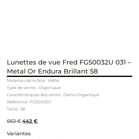
Lunettes de vue Fred FG50032U 031 –
Metal Or Endura Brillant 58
Matériau de la face : Métal
Type de verres : Organique
Caractéristiques des verres : Démo Organique
Référence : FG50032U
Taille : 58
662
€
442
€
Variantes