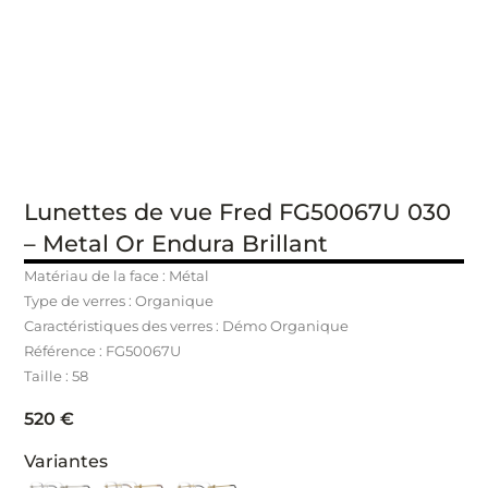
Lunettes de vue Fred FG50067U 030
– Metal Or Endura Brillant
Matériau de la face : Métal
Type de verres : Organique
Caractéristiques des verres : Démo Organique
Référence : FG50067U
Taille : 58
520
€
Variantes