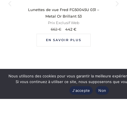
Lunettes de vue Fred FG50045U 031 –
Metal Or Brillant 53
Prix Exclusif Web
662
€
442
€
EN SAVOIR PLUS
Nous utilisons des cookies pour vous garantir la meilleure expérie
Si vous continuez à utiliser ce site, nous supposerons que vous
J'accepte
Non
Revendeur officiel
des plus grandes marques de luxe
Produits authentiques et certifiés