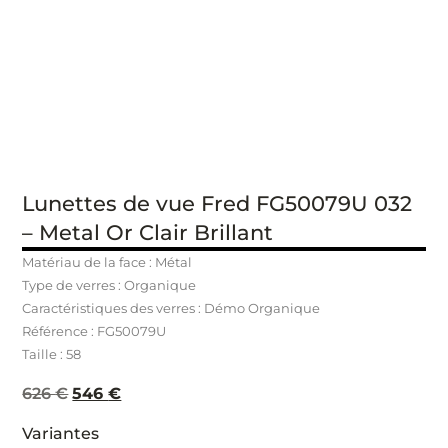
Lunettes de vue Fred FG50079U 032
– Metal Or Clair Brillant
Matériau de la face : Métal
Type de verres : Organique
Caractéristiques des verres : Démo Organique
Référence : FG50079U
Taille : 58
626
€
546
€
Variantes