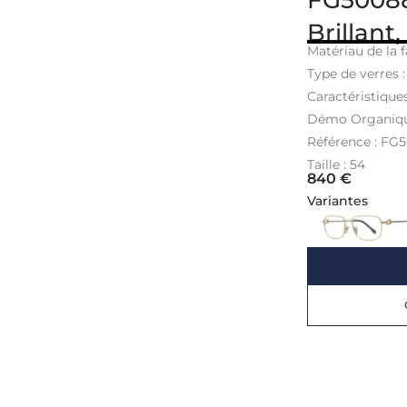
Brillan
Matériau de la f
Type de verres 
Caractéristiques
Démo Organiq
Référence : FG
Taille : 54
840
€
Variantes