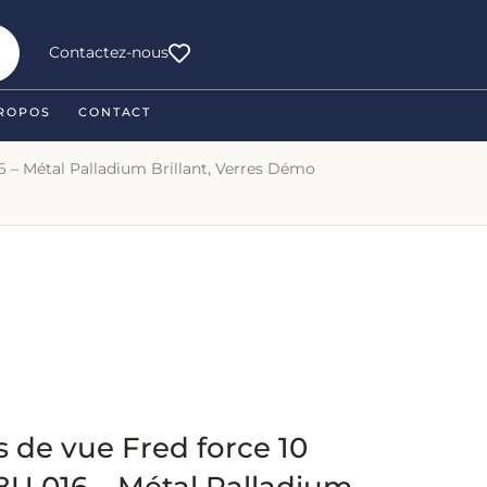
Contactez-nous
ROPOS
CONTACT
6 – Métal Palladium Brillant, Verres Démo
 de vue Fred force 10
U 016 – Métal Palladium