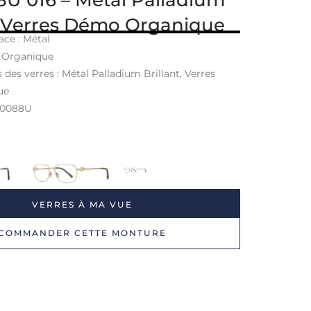
t, Verres Démo Organique
ace : Métal
: Organique
 des verres : Métal Palladium Brillant, Verres
ue
50088U
VERRES À MA VUE
COMMANDER CETTE MONTURE