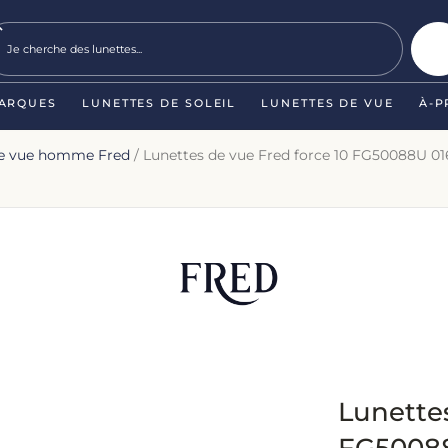
ARQUES
LUNETTES DE SOLEIL
LUNETTES DE VUE
À-P
de vue homme Fred
/ Lunettes de vue Fred force 10 FG50088U 01
Lunettes
FG50088